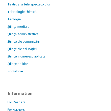
Teatru şi artele spectacolului
Tehnologie chimică
Teologie
Ştiinţa mediului
Ştiinţe administrative
Ştiinţe ale comunicării
Ştiinţe ale educaţiei
Ştiinţe inginereşti aplicate
Științe politice
Zootehnie
Information
For Readers
For Authors