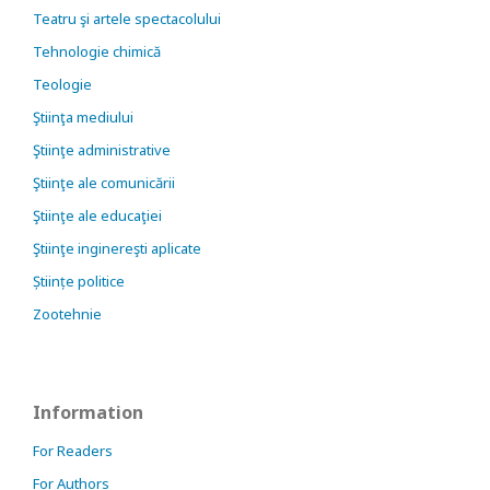
Teatru şi artele spectacolului
Tehnologie chimică
Teologie
Ştiinţa mediului
Ştiinţe administrative
Ştiinţe ale comunicării
Ştiinţe ale educaţiei
Ştiinţe inginereşti aplicate
Științe politice
Zootehnie
Information
For Readers
For Authors