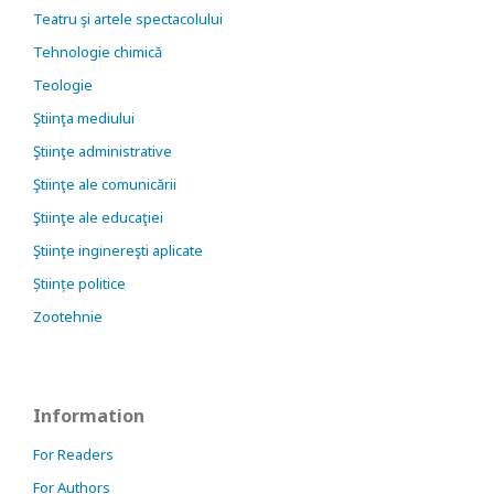
Teatru şi artele spectacolului
Tehnologie chimică
Teologie
Ştiinţa mediului
Ştiinţe administrative
Ştiinţe ale comunicării
Ştiinţe ale educaţiei
Ştiinţe inginereşti aplicate
Științe politice
Zootehnie
Information
For Readers
For Authors