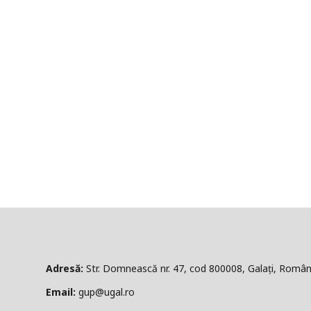
ă:
Str. Domnească nr. 47, cod 800008, Galați, Român
l:
gup@ugal.ro