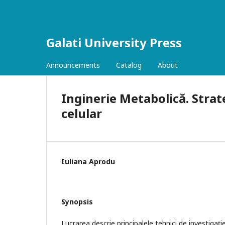
Galati University Press
Announcements
Catalog
About
Inginerie Metabolică. Strat
celular
Iuliana Aprodu
Synopsis
Lucrarea descrie principalele tehnici de investigație