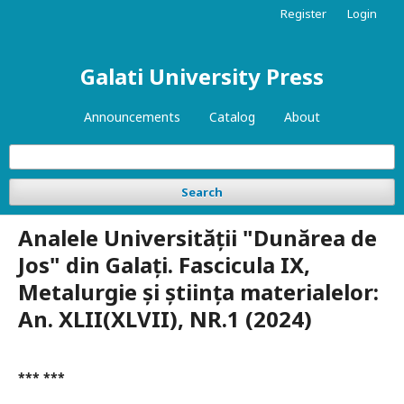
Register
Login
Galati University Press
Announcements
Catalog
About
Search
Analele Universității "Dunărea de
Jos" din Galați. Fascicula IX,
Metalurgie și știința materialelor:
An. XLII(XLVII), NR.1 (2024)
*** ***