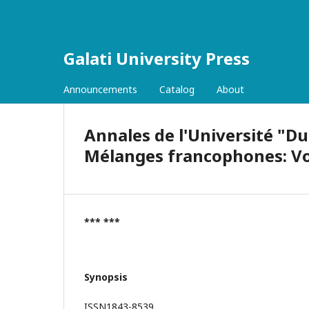
Galati University Press
Announcements
Catalog
About
Annales de l'Université "Dun
Mélanges francophones: Vol.
*** ***
Synopsis
ISSN1843-8539