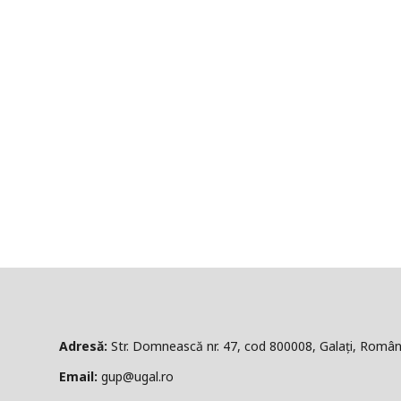
ă:
Str. Domnească nr. 47, cod 800008, Galați, Român
l:
gup@ugal.ro