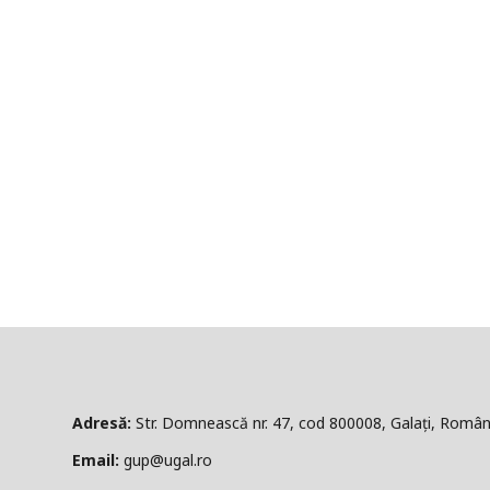
ă:
Str. Domnească nr. 47, cod 800008, Galați, Român
l:
gup@ugal.ro