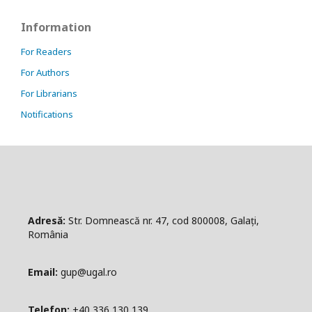
Information
For Readers
For Authors
For Librarians
Notifications
Adresă:
Str. Domnească nr. 47, cod 800008, Galați,
România
Email:
gup@ugal.ro
Telefon:
+40 336 130 139