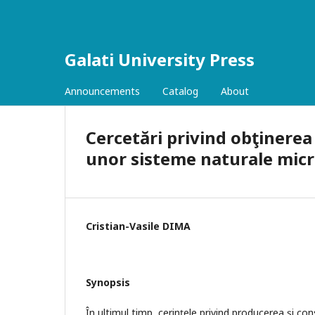
Galati University Press
Announcements
Catalog
About
Cercetări privind obţinerea
unor sisteme naturale micr
Cristian-Vasile DIMA
Synopsis
În ultimul timp, cerințele privind producerea și c