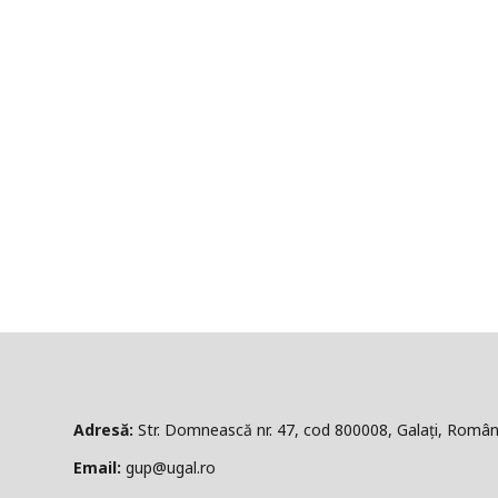
ă:
Str. Domnească nr. 47, cod 800008, Galați, Român
l:
gup@ugal.ro