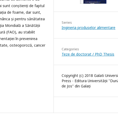
 sunt conștienți de faptul
ația de foame, dar sunt,
mânca și pentru sănătatea
Series
ția Mondială a Sănătății
Ingineria produselor alimentare
ură (FAO), au stabilit
mentației în prevenirea
zitate, osteoporoză, cancer
Categories
Teze de doctorat / PhD Thesis
Copyright (c) 2018 Galati Univers
Press - Editura Universității "Du
de Jos" din Galați