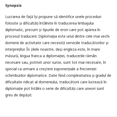
Synopsis
Lucrarea de față își propune să identifice unele proceduri
folosite și dificultăți întâlnite în traducerea limbajului
diplomatic, precum și tipurile de erori care pot apărea în
procesul traducerii. Diplomația este unul dintre cele mai vechi
domenii de activitate care necesită serviciile traducătorilor și
interpreților. În zilele noastre, deși engleza este, în mare
măsură, lingua franca a diplomației, traducerile rămân
necesare sau, potrivit unor surse, sunt tot mai necesare, în
special ca urmare a creșterii exponențiale a frecvenței
schimburilor diplomatice. Date fiind complexitatea și gradul de
dificultate ridicat al domeniului, traducătorii care lucrează în
diplomație pot întâlni o serie de dificultăți care uneori sunt
greu de depășit.