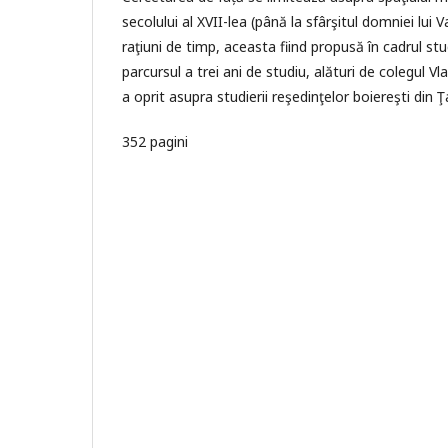
secolului al XVII-lea (până la sfârşitul domniei lui V
raţiuni de timp, aceasta fiind propusă în cadrul stu
parcursul a trei ani de studiu, alături de colegul V
a oprit asupra studierii reşedinţelor boiereşti di
352 pagini