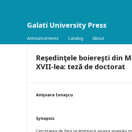
Galati University Press
Announcements
Catalog
About
Reşedinţele boiereşti din M
XVII-lea: teză de doctorat
Anişoara Ionaşcu
Synopsis
Cercetarea de față se limitează asupra spaţiului 