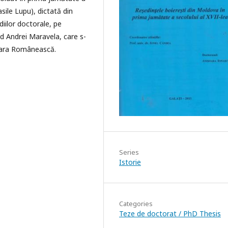
asile Lupu), dictată din
diilor doctorale, pe
lad Andrei Maravela, care s-
n Ţara Românească.
Series
Istorie
Categories
Teze de doctorat / PhD Thesis