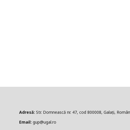
ă:
Str. Domnească nr. 47, cod 800008, Galați, Român
l:
gup@ugal.ro