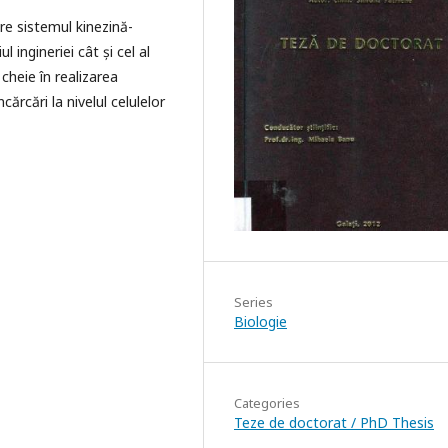
re sistemul kinezină-
 ingineriei cât și cel al
cheie în realizarea
cărcări la nivelul celulelor
Series
Biologie
Categories
Teze de doctorat / PhD Thesis