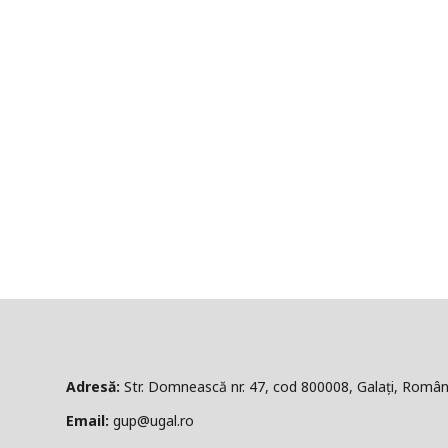
ă:
Str. Domnească nr. 47, cod 800008, Galați, Român
l:
gup@ugal.ro