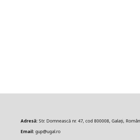
ă:
Str. Domnească nr. 47, cod 800008, Galați, Român
l:
gup@ugal.ro