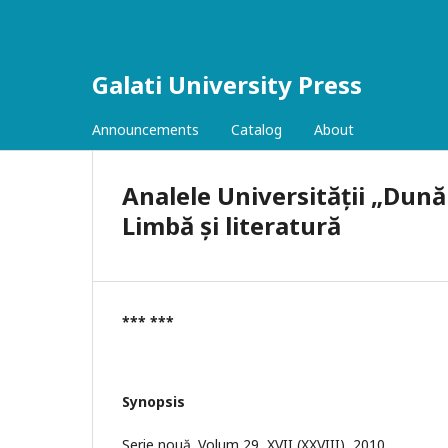
Galati University Press
Announcements
Catalog
About
Analele Universității „Dunăr
Limbă și literatură
*** ***
Synopsis
Serie nouă. Volum 29, XVII (XXVIII), 2010