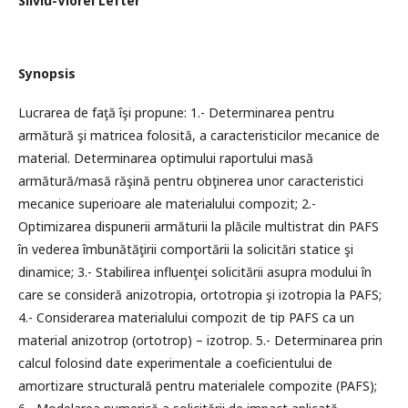
Silviu-Viorel Lefter
Synopsis
Lucrarea de faţă îşi propune: 1.- Determinarea pentru
armătură şi matricea folosită, a caracteristicilor mecanice de
material. Determinarea optimului raportului masă
armătură/masă răşină pentru obţinerea unor caracteristici
mecanice superioare ale materialului compozit; 2.-
Optimizarea dispunerii armăturii la plăcile multistrat din PAFS
în vederea îmbunătăţirii comportării la solicitări statice şi
dinamice; 3.- Stabilirea influenţei solicitării asupra modului în
care se consideră anizotropia, ortotropia şi izotropia la PAFS;
4.- Considerarea materialului compozit de tip PAFS ca un
material anizotrop (ortotrop) – izotrop. 5.- Determinarea prin
calcul folosind date experimentale a coeficientului de
amortizare structurală pentru materialele compozite (PAFS);