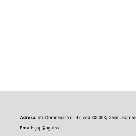
ă:
Str. Domnească nr. 47, cod 800008, Galați, Român
l:
gup@ugal.ro