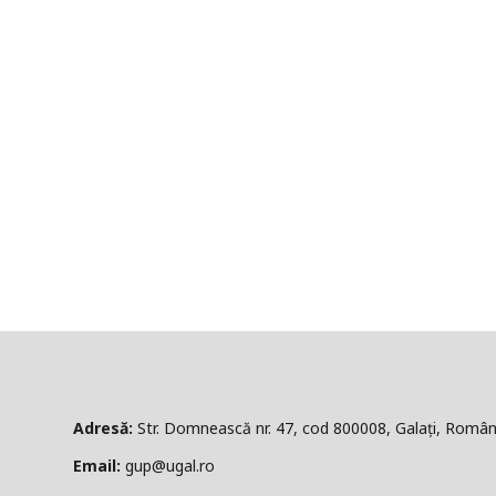
ă:
Str. Domnească nr. 47, cod 800008, Galați, Român
l:
gup@ugal.ro