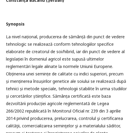
Constanța Băcanu (Șerban)
Synopsis
La nivel național, producerea de sămânță din punct de vedere
tehnologic se realizează conform tehnologiilor specifice
elaborate de creatorul de soi/hibrid, iar din punct de vedere al
legislației în domeniul agricol este supusă ultimelor
reglementări legale alinate la normele Uniunii Europene.
Obținerea unei semințe de calitate cu indici superiori, precum
și menținerea însușirilor genetice ale soiului se realizează după
tehnici și metode speciale, tehnologii stabilite în urma studiilor
și cercetărilor științifice. Sămânța certificată este baza
dezvoltării producției agricole reglementată de Legea
266/2002 republicată în Monitorul Oficial nr. 239 din 3 aprilie
2014 privind producerea, prelucrarea, controlul şi certificarea
calităţii, comercializarea seminţelor şi a materialului săditor,