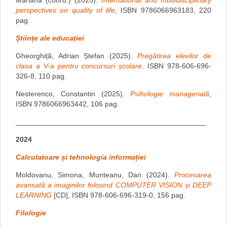
Mariana (coord.) (2025).
International and multidisciplinary
perspectives on quality of life
, ISBN 9786066963183, 220
pag.
Științe ale educației
Gheorghiță, Adrian Ștefan (2025).
Pregătirea elevilor de
clasa a V-a pentru concursuri școlare
. ISBN 978-606-696-
326-8, 110 pag.
Nesterenco, Constantin (2025).
Psihologie managerială
,
ISBN 9786066963442, 106 pag.
_______________________________________________
2024
Calculatoare și tehnologia informației
Moldovanu, Simona, Munteanu, Dan (2024).
Procesarea
avansată a imaginilor folosind COMPUTER VISION și DEEP
LEARNING
[CD], ISBN 978-606-696-319-0, 156 pag.
Filologie