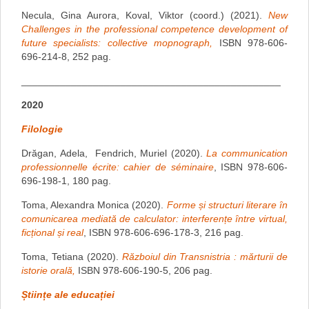
Necula, Gina Aurora, Koval, Viktor (coord.) (2021).
New
Challenges in the professional competence development of
future specialists: collective mopnograph,
ISBN 978-606-
696-214-8, 252 pag.
_______________________________________________
2020
Filologie
Drăgan, Adela, Fendrich, Muriel (2020).
La communication
professionnelle écrite: cahier de séminaire
, ISBN 978-606-
696-198-1, 180 pag.
Toma, Alexandra Monica (2020).
Forme și structuri literare ȋn
comunicarea mediată de calculator: interferențe ȋntre virtual,
ficțional și real
, ISBN 978-606-696-178-3, 216 pag.
Toma, Tetiana (2020).
Războiul din Transnistria : mărturii de
istorie orală,
ISBN 978-606-190-5, 206 pag.
Științe ale educației