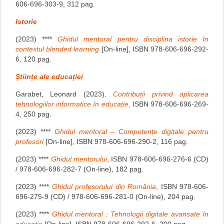
606-696-303-9, 312 pag.
Istorie
(2023) ****
Ghidul mentoral pentru disciplina istorie în
contextul blended learning
[On-line], ISBN 978-606-696-292-
6, 120 pag.
Științe ale educației
Garabet, Leonard (2023).
Contribuții privind aplicarea
tehnologiilor informatice în educație,
ISBN 978-606-696-269-
4, 250 pag.
(2023) ****
Ghidul mentoral – Competențe digitale pentru
profesori
[On-line], ISBN 978-606-696-290-2, 116 pag.
(2023) ****
Ghidul mentorului
, ISBN 978-606-696-276-6 (CD)
/ 978-606-696-282-7 (On-line), 182 pag.
(2023) ****
Ghidul profesorului din România
, ISBN 978-606-
696-275-9 (CD) / 978-606-696-281-0 (On-line), 204 pag.
(2023) ****
Ghidul mentoral : Tehnologii digitale avansate în