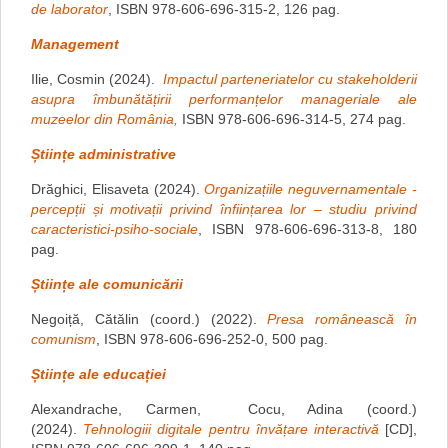
de laborator
, ISBN 978-606-696-315-2, 126 pag.
Management
Ilie, Cosmin (2024).
Impactul parteneriatelor cu stakeholderii
asupra îmbunătățirii performanțelor manageriale ale
muzeelor din România,
ISBN 978-606-696-314-5, 274 pag.
Științe administrative
Drăghici, Elisaveta (2024).
Organizațiile neguvernamentale -
percepții și motivații privind înființarea lor – studiu privind
caracteristici-psiho-sociale
, ISBN 978-606-696-313-8, 180
pag.
Științe ale comunicării
Negoiță, Cătălin (coord.) (2022).
Presa românească în
comunism
, ISBN 978-606-696-252-0, 500 pag.
Științe ale educației
Alexandrache, Carmen, Cocu, Adina (coord.)
(2024).
Tehnologiii digitale pentru învățare interactivă
[CD],