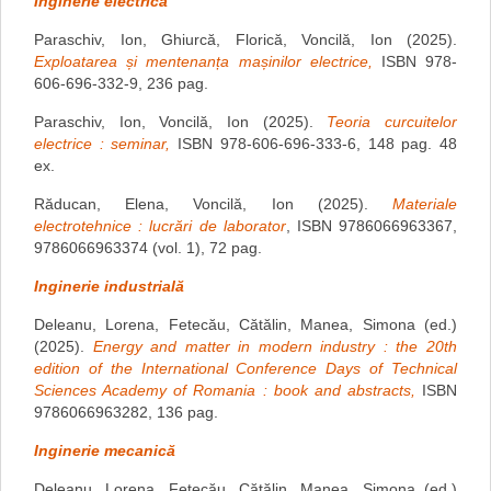
Inginerie electrică
Paraschiv, Ion, Ghiurcă, Florică, Voncilă, Ion (2025).
Exploatarea și mentenanța mașinilor electrice,
ISBN 978-
606-696-332-9, 236 pag.
Paraschiv, Ion, Voncilă, Ion (2025).
Teoria curcuitelor
electrice : seminar,
ISBN 978-606-696-333-6, 148 pag. 48
ex.
Răducan, Elena, Voncilă, Ion (2025).
Materiale
electrotehnice : lucrări de laborator
, ISBN 9786066963367,
9786066963374 (vol. 1), 72 pag.
Inginerie industrială
Deleanu, Lorena, Fetecău, Cătălin, Manea, Simona (ed.)
(2025).
Energy and matter in modern industry : the 20th
edition of the International Conference Days of Technical
Sciences Academy of Romania : book and abstracts,
ISBN
9786066963282, 136 pag.
Inginerie mecanică
Deleanu, Lorena, Fetecău, Cătălin, Manea, Simona (ed.)