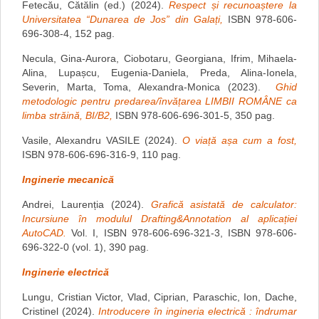
Fetecău, Cătălin (ed.) (2024).
Respect și recunoaștere la
Universitatea “Dunarea de Jos” din Galați,
ISBN 978-606-
696-308-4, 152 pag.
Necula, Gina-Aurora, Ciobotaru, Georgiana, Ifrim, Mihaela-
Alina, Lupașcu, Eugenia-Daniela, Preda, Alina-Ionela,
Severin, Marta, Toma, Alexandra-Monica (2023).
Ghid
metodologic pentru predarea/învățarea LIMBII ROMÂNE ca
limba străină, BI/B2,
ISBN 978-606-696-301-5, 350 pag.
Vasile, Alexandru VASILE (2024).
O viață așa cum a fost,
ISBN 978-606-696-316-9, 110 pag.
Inginerie mecanică
Andrei, Laurenția (2024).
Grafică asistată de calculator:
Incursiune în modulul Drafting&Annotation al aplicației
AutoCAD.
Vol. I, ISBN 978-606-696-321-3, ISBN 978-606-
696-322-0 (vol. 1), 390 pag.
Inginerie electrică
Lungu, Cristian Victor, Vlad, Ciprian, Paraschic, Ion, Dache,
Cristinel (2024).
Introducere în ingineria electrică : îndrumar