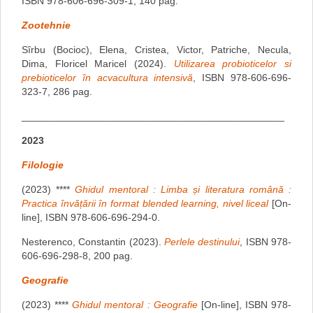
ISBN 978-606-696-309-1, 140 pag.
Zootehnie
Sîrbu (Bocioc), Elena, Cristea, Victor, Patriche, Necula,
Dima, Floricel Maricel (2024).
Utilizarea probioticelor si
prebioticelor în acvacultura intensivă
, ISBN 978-606-696-
323-7, 286 pag.
_______________________________________________
2023
Filologie
(2023) ****
Ghidul mentoral : Limba și literatura română :
Practica învățării în format blended learning, nivel liceal
[On-
line], ISBN 978-606-696-294-0.
Nesterenco, Constantin (2023).
Perlele destinului
, ISBN 978-
606-696-298-8, 200 pag.
Geografie
(2023) ****
Ghidul mentoral : Geografie
[On-line], ISBN 978-