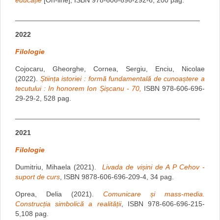
educație
[On-line], ISBN 978-606-696-292-6, 200 pag.
_______________________________________________
2022
Filologie
Cojocaru, Gheorghe, Cornea, Sergiu, Enciu, Nicolae
(2022).
Știința istoriei : formă fundamentală de cunoaștere a
tecutului : In honorem Ion Șișcanu - 70,
ISBN 978-606-696-
29-29-2, 528 pag.
_______________________________________________
2021
Filologie
Dumitriu, Mihaela (2021).
Livada de vișini de A P Cehov -
suport de curs
, ISBN 9878-606-696-209-4, 34 pag.
Oprea, Delia (2021).
Comunicare și mass-media.
Construcția simbolică a realității
, ISBN 978-606-696-215-
5,108 pag.