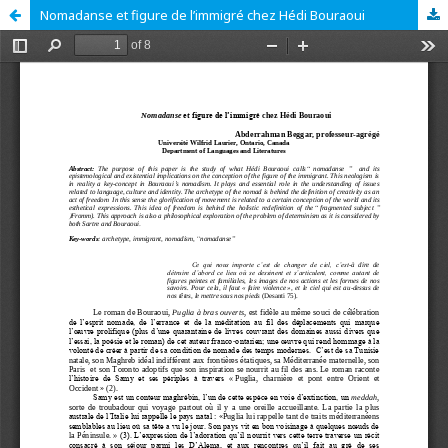
Nomadanse et figure de l’immigré chez Hédi Bouraoui