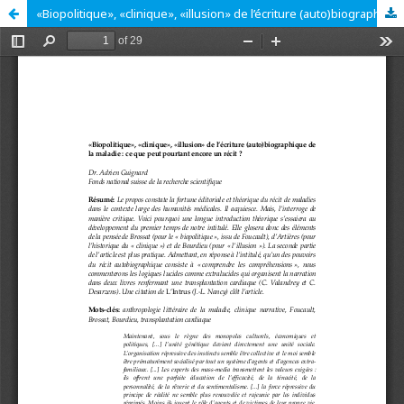
«Biopolitique», «clinique», «illusion» de l’écriture (auto)biographique de la maladie : ce que peut pourtant encore un récit ?