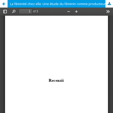
La féminité chez elle. Une étude du féminin comme producteur et produit de la littérature et de la traduction