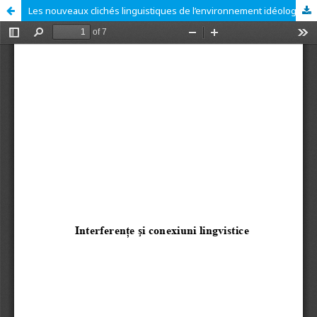
Les nouveaux clichés linguistiques de l’environnement idéologique post totalitaire