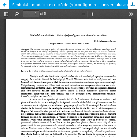
Simbolul – modalitate critică de (re)configurare a universului autohton