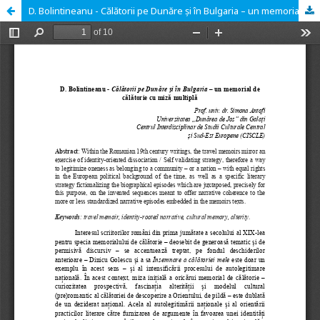
D. Bolintineanu - Călătorii pe Dunăre și în Bulgaria – un memorial de călătorie cu miză multiplă