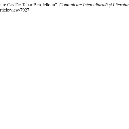
n: Cas De Tahar Ben Jelloun”.
Comunicare Interculturală și Literatur
rticle/view/7927.