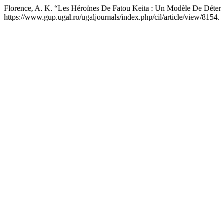
Florence, A. K. “Les Héroïnes De Fatou Keita : Un Modèle De Déte
https://www.gup.ugal.ro/ugaljournals/index.php/cil/article/view/8154.