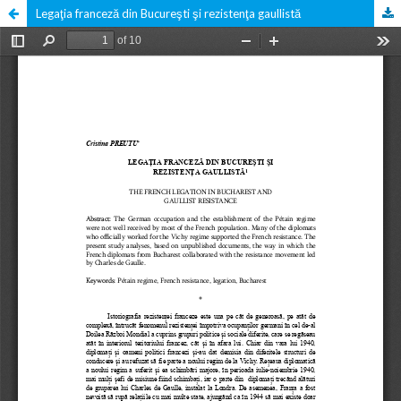
Legaţia franceză din Bucureşti şi rezistenţa gaullistă