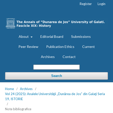
Register
Login
About
Editorial Board
Submissions
Peer Review
Publication Ethics
Current
Archives
Contact
Search
Home
/
Archives
/
Vol 24 (2025): Analele Universităţii „Dunărea de Jos” din Galaţi Seria
19, ISTORIE
/
Note bibliografice