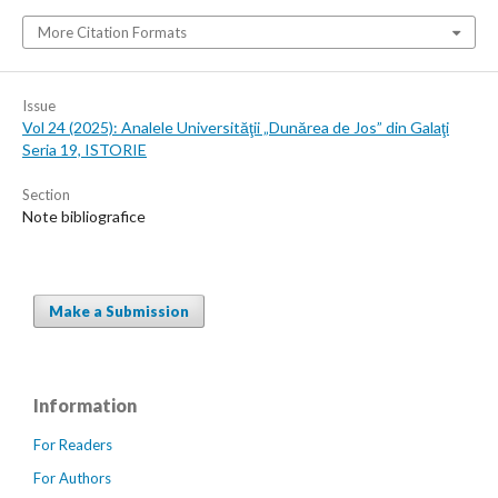
More Citation Formats
Issue
Vol 24 (2025): Analele Universităţii „Dunărea de Jos” din Galaţi
Seria 19, ISTORIE
Section
Note bibliografice
Make a Submission
Information
For Readers
For Authors