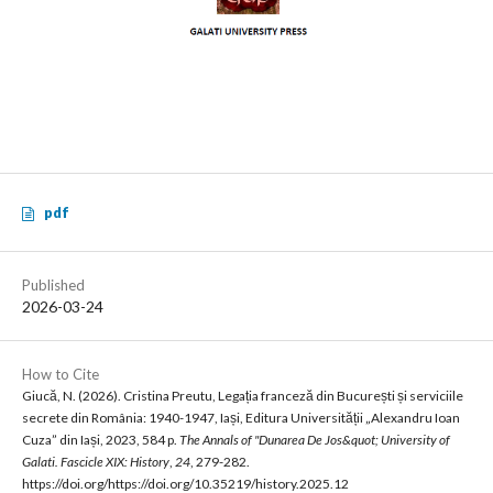
pdf
Published
2026-03-24
How to Cite
Giucă, N. (2026). Cristina Preutu, Legația franceză din București și serviciile
secrete din România: 1940-1947, Iași, Editura Universității „Alexandru Ioan
Cuza” din Iași, 2023, 584 p.
The Annals of "Dunarea De Jos&quot; University of
Galati. Fascicle XIX: History
,
24
, 279-282.
https://doi.org/https://doi.org/10.35219/history.2025.12