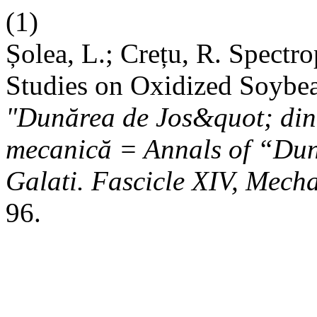
(1)
Șolea, L.; Crețu, R. Spectr
Studies on Oxidized Soybe
"Dunărea de Jos&quot; din 
mecanică = Annals of “Duna
Galati. Fascicle XIV, Mech
96.