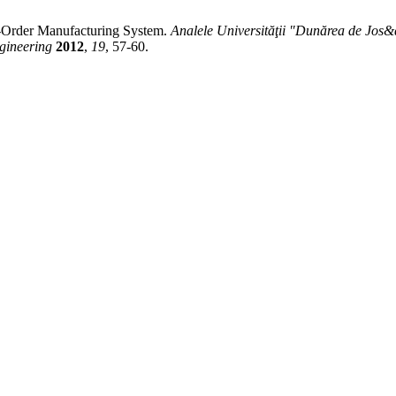
o-Order Manufacturing System.
Analele Universităţii "Dunărea de Jos&q
gineering
2012
,
19
, 57-60.