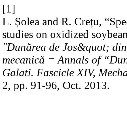
[1]
L. Șolea and R. Crețu, “Spe
studies on oxidized soybean
"Dunărea de Jos&quot; din 
mecanică = Annals of “Duna
Galati. Fascicle XIV, Mech
2, pp. 91-96, Oct. 2013.