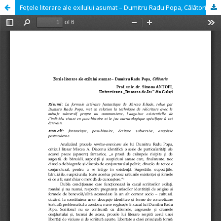
Fețele literare ale exilului asumat – Dumitru Radu Popa, Călătoria