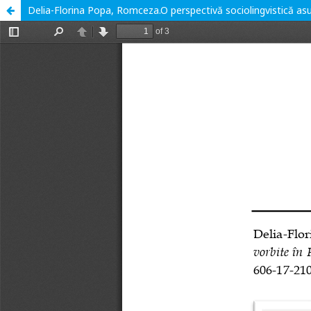
Delia-Florina Popa, Romceza.O perspectivă sociolingvistică asu