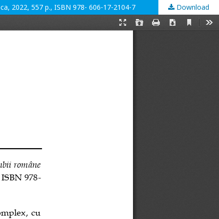
poca, 2022, 557 p., ISBN 978- 606-17-2104-7
Download