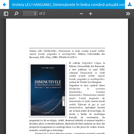
Violeta LEU HANGANU, Diminutivele în limba română actuală vorbită. Aspecte lexicale, pragmatice și sociolingvistice, Editura Universității din București, 2021, 234 p., ISBN: 978-606-16-1237-6