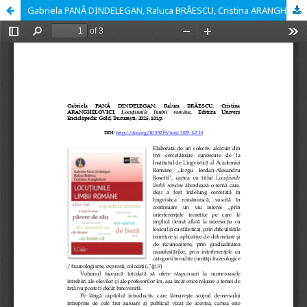
Gabriela PANĂ DINDELEGAN, Raluca BRĂESCU, Cristina ARANGHELOVICI, Locuțiunile limbii române, Editura Univers Enciclopedic Gold, București, 2025, 101p.