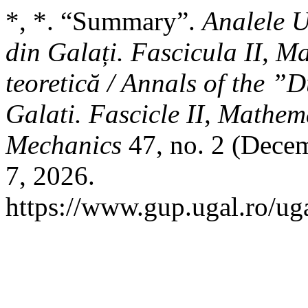
*, *. “Summary”.
Analele U
din Galați. Fascicula II, M
teoretică / Annals of the ”
Galati. Fascicle II, Mathem
Mechanics
47, no. 2 (Dece
7, 2026.
https://www.gup.ugal.ro/ug