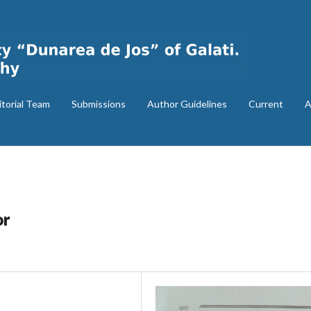
itorial Team
Submissions
Author Guidelines
Current
A
or