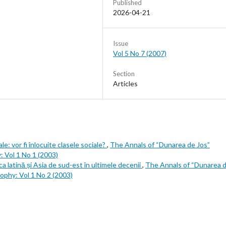
Published
2026-04-21
Issue
Vol 5 No 7 (2007)
Section
Articles
ale: vor fi înlocuite clasele sociale?
,
The Annals of “Dunarea de Jos”
y: Vol 1 No 1 (2003)
a latină și Asia de sud-est în ultimele decenii
,
The Annals of “Dunarea 
osophy: Vol 1 No 2 (2003)