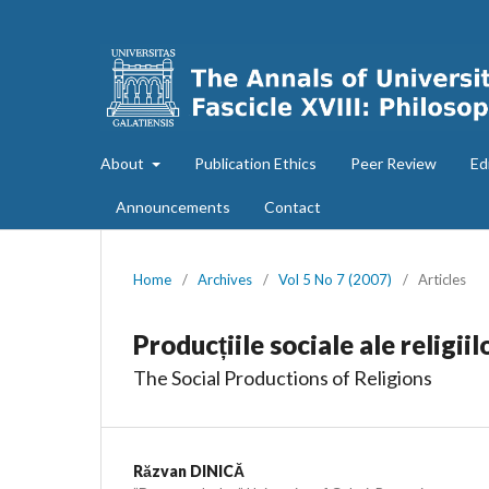
About
Publication Ethics
Peer Review
Ed
Announcements
Contact
Home
/
Archives
/
Vol 5 No 7 (2007)
/
Articles
Producțiile sociale ale religiil
The Social Productions of Religions
Răzvan DINICĂ