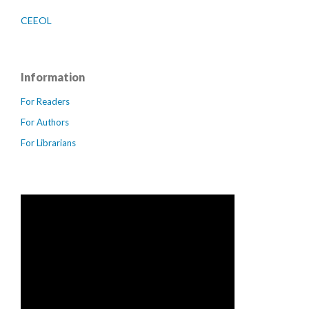
CEEOL
Information
For Readers
For Authors
For Librarians