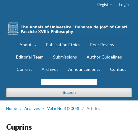
Register
Login
About
Publication Ethics
Peer Review
Editorial Team
Submissions
Author Guidelines
Current
Archives
Announcements
Contact
Search
Home
/
Archives
/
Vol 6 No 8 (2008)
/
Articles
Cuprins