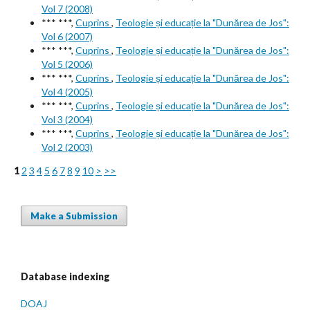
Vol 7 (2008)
*** ***,
Cuprins
,
Teologie și educație la "Dunărea de Jos":
Vol 6 (2007)
*** ***,
Cuprins
,
Teologie și educație la "Dunărea de Jos":
Vol 5 (2006)
*** ***,
Cuprins
,
Teologie și educație la "Dunărea de Jos":
Vol 4 (2005)
*** ***,
Cuprins
,
Teologie și educație la "Dunărea de Jos":
Vol 3 (2004)
*** ***,
Cuprins
,
Teologie și educație la "Dunărea de Jos":
Vol 2 (2003)
1
2
3
4
5
6
7
8
9
10
>
>>
Make a Submission
Database indexing
DOAJ