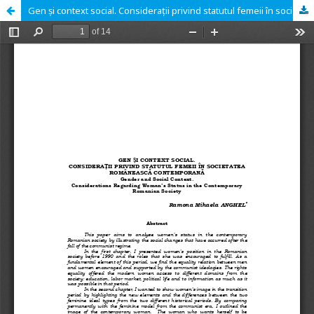
Gen și context social. Considerații privind statutul femeii în societatea românească contemporană