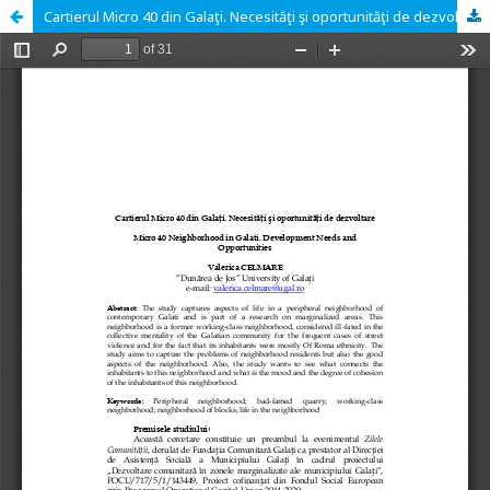
Cartierul Micro 40 din Galaţi. Necesităţi şi oportunităţi de dezvoltare