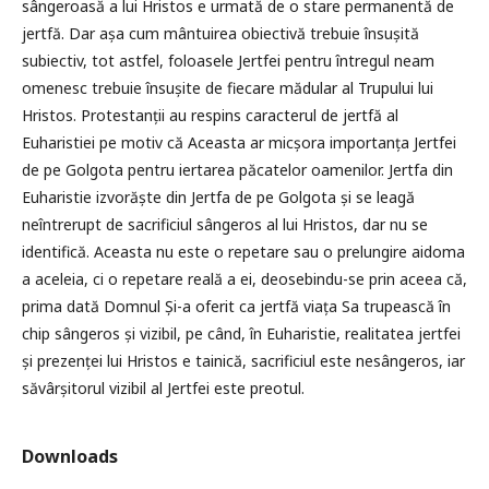
sângeroasă a lui Hristos e urmată de o stare permanentă de
jertfă. Dar așa cum mântuirea obiectivă trebuie însușită
subiectiv, tot astfel, foloasele Jertfei pentru întregul neam
omenesc trebuie însușite de fiecare mădular al Trupului lui
Hristos. Protestanții au respins caracterul de jertfă al
Euharistiei pe motiv că Aceasta ar micșora importanța Jertfei
de pe Golgota pentru iertarea păcatelor oamenilor. Jertfa din
Euharistie izvorăște din Jertfa de pe Golgota și se leagă
neîntrerupt de sacrificiul sângeros al lui Hristos, dar nu se
identifică. Aceasta nu este o repetare sau o prelungire aidoma
a aceleia, ci o repetare reală a ei, deosebindu-se prin aceea că,
prima dată Domnul Și-a oferit ca jertfă viața Sa trupească în
chip sângeros și vizibil, pe când, în Euharistie, realitatea jertfei
și prezenței lui Hristos e tainică, sacrificiul este nesângeros, iar
săvârșitorul vizibil al Jertfei este preotul.
Downloads