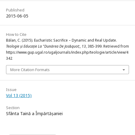
Published
2015-06-05
How to Cite
Bălan, C. (2015). Eucharistic Sacrifice – Dynamic and Real Update.
Teologie și Educație La "Dunărea De Jos&quot;
,
13
, 385-399. Retrieved from
https://www.gup.ugal.ro/ugaljournals/index.php/teologie/article/view/4
342
More Citation Formats
Issue
Vol 13 (2015)
Section
Sfânta Taină a Împărtășaniei