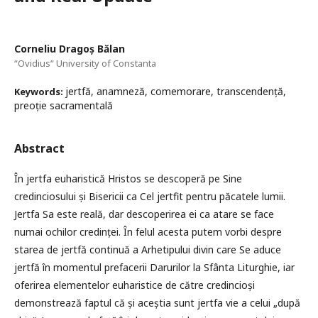
Corneliu Dragoș Bălan
“Ovidius“ University of Constanta
jertfă, anamneză, comemorare, transcendență,
Keywords:
preoție sacramentală
Abstract
În jertfa euharistică Hristos se descoperă pe Sine
credinciosului și Bisericii ca Cel jertfit pentru păcatele lumii.
Jertfa Sa este reală, dar descoperirea ei ca atare se face
numai ochilor credinței. În felul acesta putem vorbi despre
starea de jertfă continuă a Arhetipului divin care Se aduce
jertfă în momentul prefacerii Darurilor la Sfânta Liturghie, iar
oferirea elementelor euharistice de către credincioși
demonstrează faptul că și aceștia sunt jertfa vie a celui „după