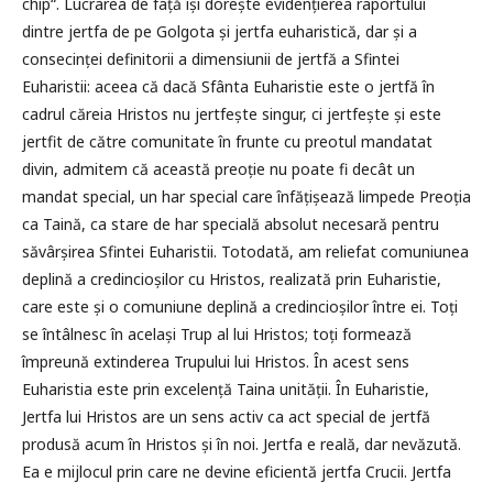
chip“. Lucrarea de față își dorește evidențierea raportului
dintre jertfa de pe Golgota și jertfa euharistică, dar și a
consecinței definitorii a dimensiunii de jertfă a Sfintei
Euharistii: aceea că dacă Sfânta Euharistie este o jertfă în
cadrul căreia Hristos nu jertfește singur, ci jertfește și este
jertfit de către comunitate în frunte cu preotul mandatat
divin, admitem că această preoție nu poate fi decât un
mandat special, un har special care înfățișează limpede Preoția
ca Taină, ca stare de har specială absolut necesară pentru
săvârșirea Sfintei Euharistii. Totodată, am reliefat comuniunea
deplină a credincioșilor cu Hristos, realizată prin Euharistie,
care este și o comuniune deplină a credincioșilor între ei. Toți
se întâlnesc în același Trup al lui Hristos; toți formează
împreună extinderea Trupului lui Hristos. În acest sens
Euharistia este prin excelență Taina unității. În Euharistie,
Jertfa lui Hristos are un sens activ ca act special de jertfă
produsă acum în Hristos și în noi. Jertfa e reală, dar nevăzută.
Ea e mijlocul prin care ne devine eficientă jertfa Crucii. Jertfa