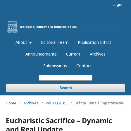
Login
About
Editorial Team
Publication Ethics
Announcements
Current
Archives
Submissions
Contact
Search
Home
/
Archives
/
Vol 13 (2015)
/
Sfânta Taină a Împărtășaniei
Eucharistic Sacrifice – Dynamic
and Real Update