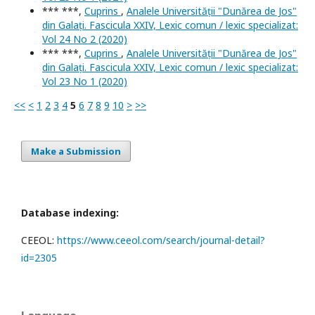
*** ***,
Cuprins
,
Analele Universității "Dunărea de Jos"
din Galați. Fascicula XXIV, Lexic comun / lexic specializat:
Vol 24 No 2 (2020)
*** ***,
Cuprins
,
Analele Universității "Dunărea de Jos"
din Galați. Fascicula XXIV, Lexic comun / lexic specializat:
Vol 23 No 1 (2020)
<<
<
1
2
3
4
5
6
7
8
9
10
>
>>
Make a Submission
Database indexing:
CEEOL:
https://www.ceeol.com/search/journal-detail?
id=2305