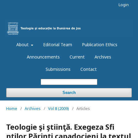
Login
About
Editorial Team
Publication Ethics
Announcements
Current
Archives
Submissions
Contact
Search
Home
/
Archives
/
Vol 8 (2009)
/
Articles
Teologie şi ştiinţă. Exegeza Sfi
nţilor Părinţi capadocieni la textul