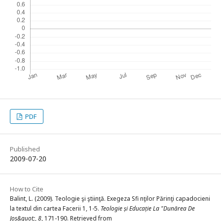
PDF
Published
2009-07-20
How to Cite
Balint, L. (2009). Teologie şi ştiinţă. Exegeza Sfi nţilor Părinţi capadocieni
la textul din cartea Facerii 1, 1-5.
Teologie și Educație La "Dunărea De
Jos&quot;
,
8
, 171-190. Retrieved from