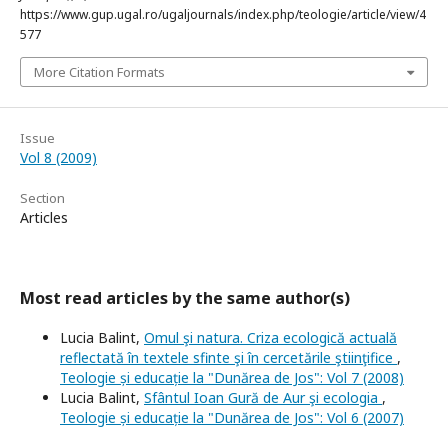
https://www.gup.ugal.ro/ugaljournals/index.php/teologie/article/view/4
577
More Citation Formats
Issue
Vol 8 (2009)
Section
Articles
Most read articles by the same author(s)
Lucia Balint,
Omul şi natura. Criza ecologică actuală
reflectată în textele sfinte şi în cercetările ştiinţifice
,
Teologie și educație la "Dunărea de Jos": Vol 7 (2008)
Lucia Balint,
Sfântul Ioan Gură de Aur şi ecologia
,
Teologie și educație la "Dunărea de Jos": Vol 6 (2007)