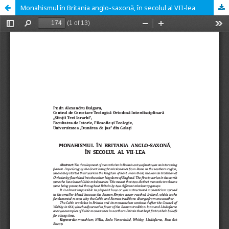
Monahismul în Britania anglo-saxonă, în secolul al VII-lea