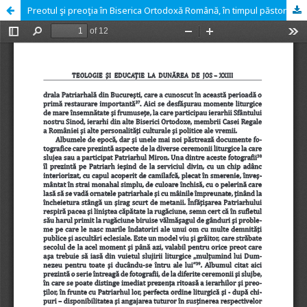
Preotul şi preoţia în Biserica Ortodoxă Română, în timpul păstoririi Patriarhului Miron Cristea