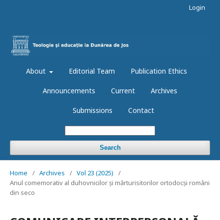
Login
About
Editorial Team
Publication Ethics
Announcements
Current
Archives
Submissions
Contact
Search
Home
/
Archives
/
Vol 23 (2025)
/
Anul comemorativ al duhovnicilor și mărturisitorilor ortodocși români
din seco