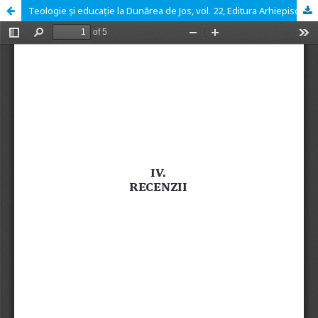
Teologie și educație la Dunărea de Jos, vol. 22, Editura Arhiepisco‑ piei Dunării de Jos, Galați, 2025