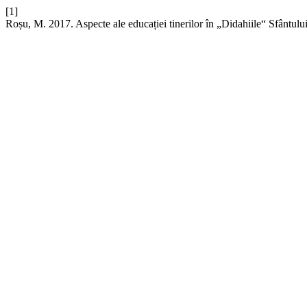
[1]
Roșu, M. 2017. Aspecte ale educației tinerilor în „Didahiile“ Sfântulu