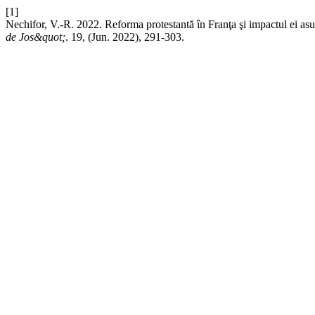
[1]
Nechifor, V.-R. 2022. Reforma protestantă în Franţa şi impactul ei asupr
de Jos&quot;
. 19, (Jun. 2022), 291-303.