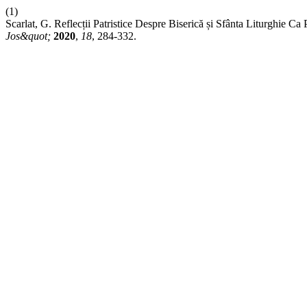
(1)
Scarlat, G. Reflecții Patristice Despre Biserică și Sfânta Liturghie
Jos&quot;
2020
,
18
, 284-332.